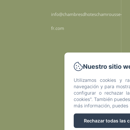
info@chambresdhoteschamrousse-
fr.com
Nuestro sitio w
Utilizamos cookies y r
navegación y para mostra
configurar o rechazar l
cookies". También puedes 
más información, puedes 
Rechazar todas las 