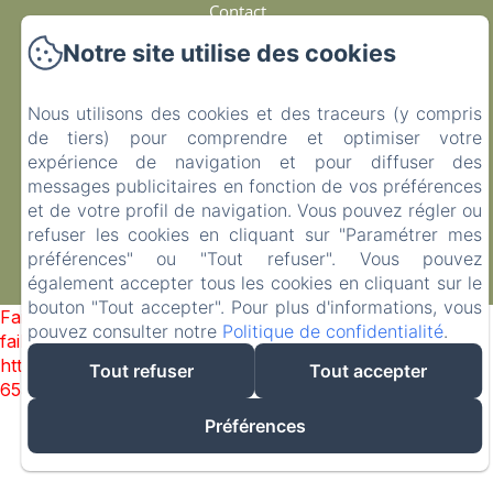
Contact
Notre site utilise des cookies
Politique de confidentialité
Nous utilisons des cookies et des traceurs (y compris
Informations légales
de tiers) pour comprendre et optimiser votre
expérience de navigation et pour diffuser des
Informations sur les cookies
messages publicitaires en fonction de vos préférences
et de votre profil de navigation. Vous pouvez régler ou
EN
FR
ES
refuser les cookies en cliquant sur "Paramétrer mes
préférences" ou "Tout refuser". Vous pouvez
également accepter tous les cookies en cliquant sur le
Créé par Amenitiz
bouton "Tout accepter". Pour plus d'informations, vous
Failed to load BookingEngine/index: Loading chunk 93
pouvez consulter notre
Politique de confidentialité
.
failed. (missing:
https://d1cmur5l0xva3h.cloudfront.net/packs/93-
Tout refuser
Tout accepter
65acea04403f90f9-51549dd374e3067c.js)
Préférences