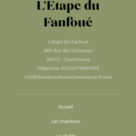
L’Étape du
Fanfoué
L'étape Du Fanfoué
469 Rue des Gentianes
38410 - Chamrousse
Téléphone: 00330476899366
info@chambresdhoteschamrousse-fr.com
Accueil
Les chambres
Le chalet