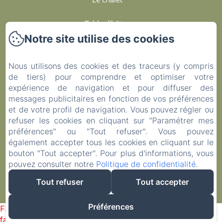
Table d'hôtes
Notre site utilise des cookies
Services Et Engagements
Nous utilisons des cookies et des traceurs (y compris
Contact
de tiers) pour comprendre et optimiser votre
expérience de navigation et pour diffuser des
Politique de confidentialité
messages publicitaires en fonction de vos préférences
et de votre profil de navigation. Vous pouvez régler ou
Informations légales
refuser les cookies en cliquant sur "Paramétrer mes
préférences" ou "Tout refuser". Vous pouvez
également accepter tous les cookies en cliquant sur le
Informations sur les cookies
bouton "Tout accepter". Pour plus d'informations, vous
pouvez consulter notre
Politique de confidentialité
.
EN
FR
ES
Tout refuser
Tout accepter
Créé par Amenitiz
Préférences
Failed to load BookingEngine/index: Loading chunk 8127
failed. (missing: