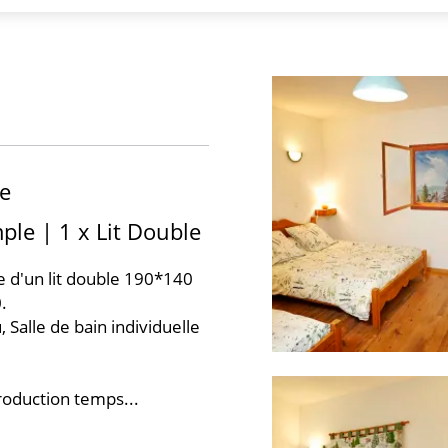
e
mple
|
1 x Lit Double
e d'un lit double 190*140
.
, Salle de bain individuelle
roduction temps...