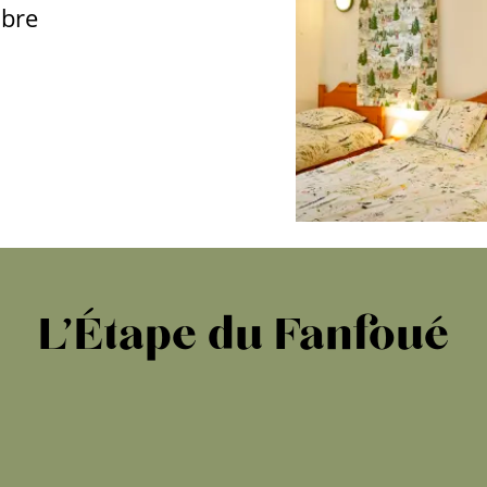
mbre
L’Étape du Fanfoué