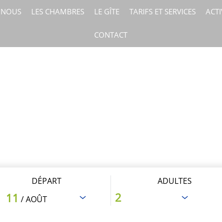
 NOUS
LES CHAMBRES
LE GÎTE
TARIFS ET SERVICES
ACTI
CONTACT
DÉPART
ADULTES
11
/ AOÛT