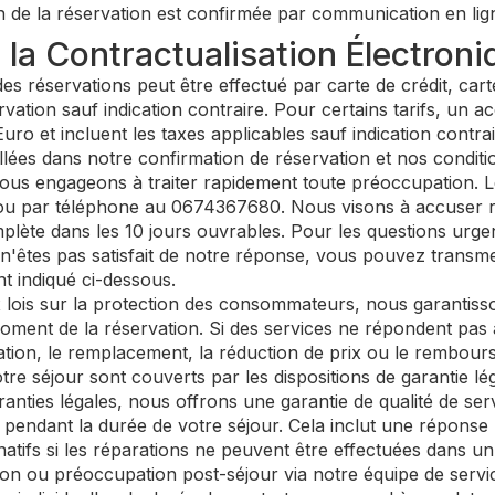
 de la réservation est confirmée par communication en lign
la Contractualisation Électroni
s réservations peut être effectué par carte de crédit, car
rvation sauf indication contraire. Pour certains tarifs, un 
Euro et incluent les taxes applicables sauf indication contrai
lées dans notre confirmation de réservation et nos conditi
us engageons à traiter rapidement toute préoccupation. L
u par téléphone au 0674367680. Nous visons à accuser réc
lète dans les 10 jours ouvrables. Pour les questions urgen
n'êtes pas satisfait de notre réponse, vous pouvez transme
 indiqué ci-dessous.
ois sur la protection des consommateurs, nous garantiss
ment de la réservation. Si des services ne répondent pas à 
tion, le remplacement, la réduction de prix ou le rembour
otre séjour sont couverts par les dispositions de garantie lég
anties légales, nous offrons une garantie de qualité de ser
 pendant la durée de votre séjour. Cela inclut une répons
tifs si les réparations ne peuvent être effectuées dans un
on ou préoccupation post-séjour via notre équipe de servic