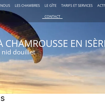
 NOUS
LES CHAMBRES
LE GÎTE
TARIFS ET SERVICES
ACTI
CONTACT
À CHAMROUSSE EN ISÈR
 nid douillet
es