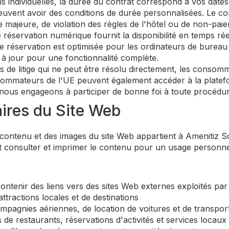
s individuelles, la durée du contrat correspond à vos date
peuvent avoir des conditions de durée personnalisées. Le co
e majeure, de violation des règles de l'hôtel ou de non-pai
éservation numérique fournit la disponibilité en temps réel
 réservation est optimisée pour les ordinateurs de bureau 
 à jour pour une fonctionnalité complète.
 de litige qui ne peut être résolu directement, les consom
sommateurs de l'UE peuvent également accéder à la platefor
 nous engageons à participer de bonne foi à toute procédur
ires du Site Web
contenu et des images du site Web appartient à Amenitiz S
t consulter et imprimer le contenu pour un usage personnel
ntenir des liens vers des sites Web externes exploités par de
attractions locales et de destinations
ompagnies aériennes, de location de voitures et de transp
 de restaurants, réservations d'activités et services locaux