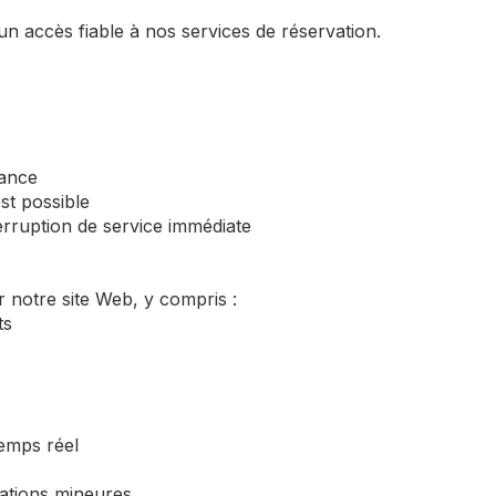
n accès fiable à nos services de réservation.
nance
st possible
rruption de service immédiate
r notre site Web, y compris :
ts
temps réel
iations mineures